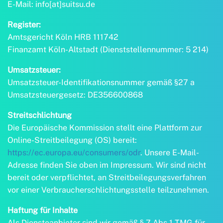
E-Mail: info[at]suitsu.de
Register:
Amtsgericht Köln HRB 111742
Finanzamt Köln-Altstadt (Dienststellennummer: 5 214)
Umsatzsteuer:
Umsatzsteuer-Identifikationsnummer gemäß §27 a
Umsatzsteuergesetz: DE356600868
Streitschlichtung
Die Europäische Kommission stellt eine Plattform zur
Online-Streitbeilegung (OS) bereit:
https://ec.europa.eu/consumers/odr
. Unsere E-Mail-
Adresse finden Sie oben im Impressum. Wir sind nicht
bereit oder verpflichtet, an Streitbeilegungsverfahren
vor einer Verbraucherschlichtungsstelle teilzunehmen.
Haftung für Inhalte
Als Diensteanbieter sind wir gemäß § 7 Abs.1 TMG für